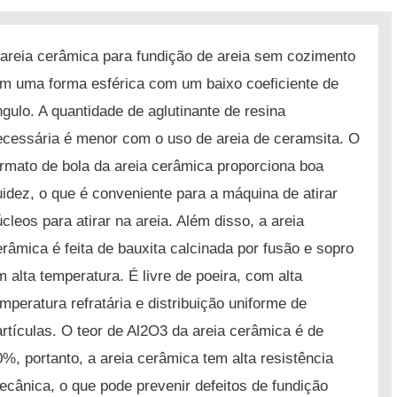
 areia cerâmica para fundição de areia sem cozimento
em uma forma esférica com um baixo coeficiente de
ngulo.
A quantidade de aglutinante de resina
ecessária é menor com o uso de areia de ceramsita.
O
ormato de bola da areia cerâmica proporciona boa
luidez, o que é conveniente para a máquina de atirar
úcleos para atirar na areia.
Além disso, a areia
erâmica é feita de bauxita calcinada por fusão e sopro
m alta temperatura.
É livre de poeira, com alta
emperatura refratária e distribuição uniforme de
artículas.
O teor de Al2O3 da areia cerâmica é de
0%, portanto, a areia cerâmica tem alta resistência
ecânica, o que pode prevenir defeitos de fundição