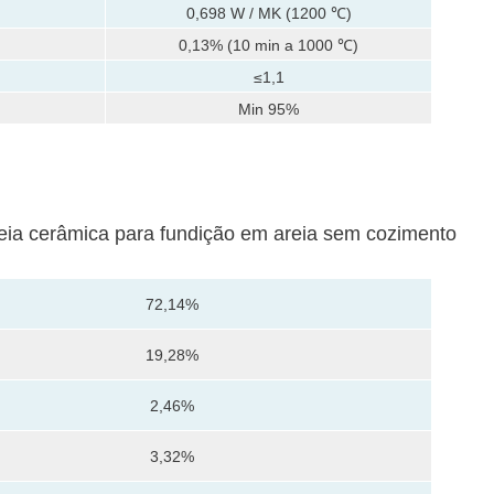
0,698 W / MK (1200 ℃)
0,13% (10 min a 1000 ℃)
≤1,1
Min 95%
eia cerâmica para fundição em areia sem cozimento
72,14%
19,28%
2,46%
3,32%