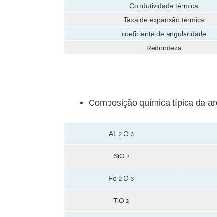
Condutividade térmica
Taxa de expansão térmica
coeficiente de angularidade
Redondeza
Composição química típica da ar
AL
O
2
3
SiO
2
Fe
O
2
3
TiO
2