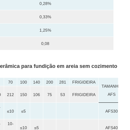
0,28%
0,33%
1,25%
0,08
cerâmica para fundição em areia sem cozimento
70
100
140
200
281
FRIGIDEIRA
TAMANHO
AFS
0
212
150
106
75
53
FRIGIDEIRA
-
≤10
≤5
AFS30
-
10-
≤10
≤5
AFS40