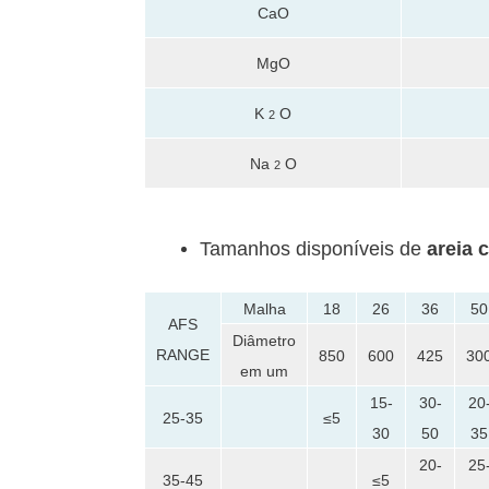
CaO
MgO
K
O
2
Na
O
2
Tamanhos disponíveis de
areia 
Malha
18
26
36
50
AFS
Diâmetro
RANGE
850
600
425
30
em um
15-
30-
20
25-35
≤5
30
50
35
20-
25
35-45
≤5