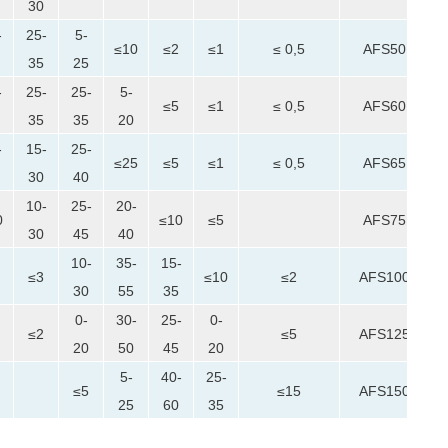
30
-
25-
5-
≤10
≤2
≤1
≤ 0,5
AFS50
35
25
-
25-
25-
5-
≤5
≤1
≤ 0,5
AFS60
35
35
20
-
15-
25-
≤25
≤5
≤1
≤ 0,5
AFS65
30
40
10-
25-
20-
0
≤10
≤5
AFS75
30
45
40
10-
35-
15-
≤3
≤10
≤2
AFS100
30
55
35
0-
30-
25-
0-
≤2
≤5
AFS125
20
50
45
20
5-
40-
25-
≤5
≤15
AFS150
25
60
35