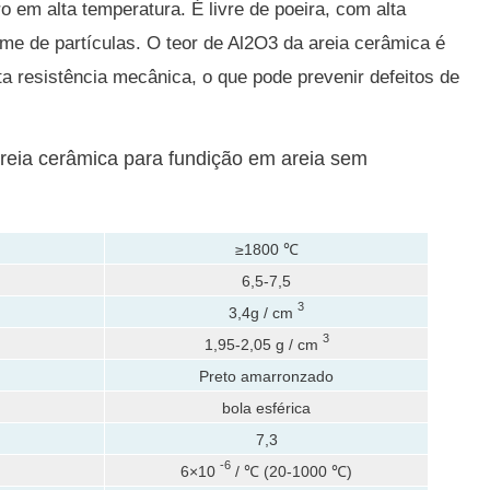
pro em alta temperatura.
É livre de poeira, com alta
orme de partículas.
O teor de Al2O3 da areia cerâmica é
ta resistência mecânica, o que pode prevenir defeitos de
areia cerâmica para fundição em areia sem
≥1800 ℃
6,5-7,5
3
3,4g / cm
3
1,95-2,05 g / cm
Preto amarronzado
bola esférica
7,3
-6
6×10
/ ℃ (20-1000 ℃)