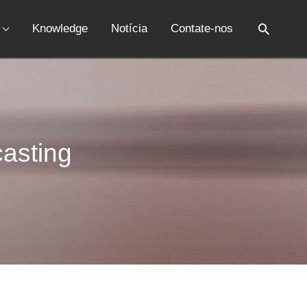
Knowledge
Notícia
Contate-nos
asting