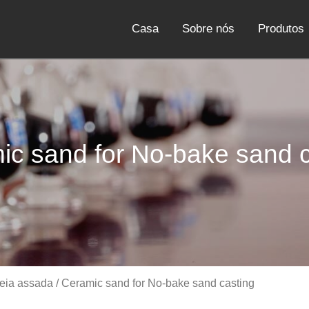
Casa
Sobre nós
Produtos
ic sand for No-bake sand c
reia assada
/ Ceramic sand for No-bake sand casting