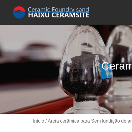
Ceram
Início
/
Areia cerâmica para Sem fundição de a