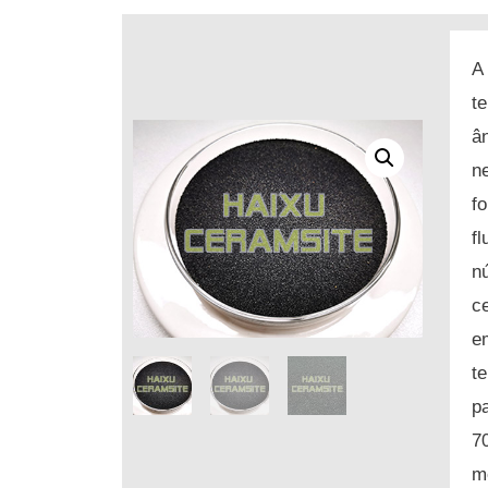
A
t
â
n
f
f
n
c
e
t
p
7
m