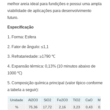
melhor areia ideal para fundições e possui uma ampla
viabilidade de aplicações para desenvolvimento
futuro.
Especificação
1. Forma: Esfera
2. Fator de ângulo: ≤1,1
3. Refratariedade: ≥1790 ℃
4. Expansão térmica: 0,13% (10 minutos abaixo de
1000 ℃)
5. Composição química principal (valor típico conforme
a tabela a seguir):
Unidade
Al2O3
SiO2
Fe2O3
TiO2
CaO
MgO
%
75,36
17,72
2,16
3,23
0,43
0,35