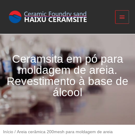
Ceramsita em pó para
moldagem de areia.
Revestimento à base de
álcool
Início
/
Areia cerâmica 200mesh para moldagem de areia