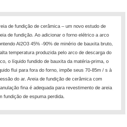
reia de fundição de cerâmica – um novo estudo de
reia de fundição.
Ao adicionar o forno elétrico a arco
ontendo Al2O3 45% -90% de minério de bauxita bruto,
 alta temperatura produzida pelo arco de descarga do
rco, o líquido fundido de bauxita da matéria-prima, o
íquido flui para fora do forno, impõe seus 70-85m / s à
ressão do ar.
Areia de fundição de cerâmica com
ranulação fina é adequada para revestimento de areia
m fundição de espuma perdida.