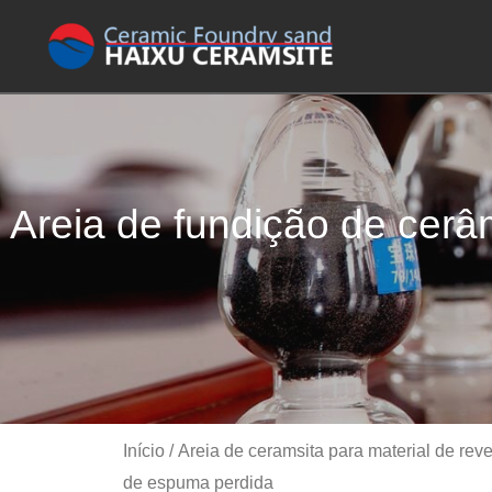
Areia de fundição de cerâ
Início
/
Areia de ceramsita para material de re
de espuma perdida