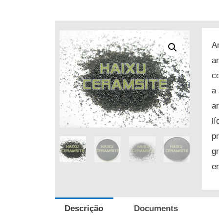
A
a
c
a
a
l
p
g
e
Descrição
Documents