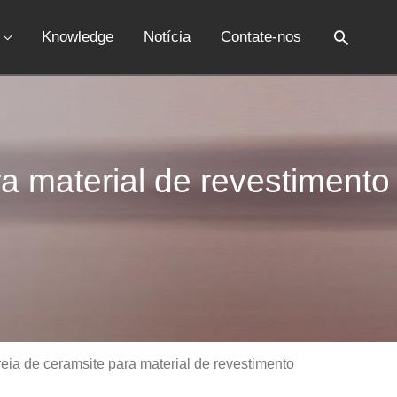
Knowledge
Notícia
Contate-nos
a material de revestimento
eia de ceramsite para material de revestimento