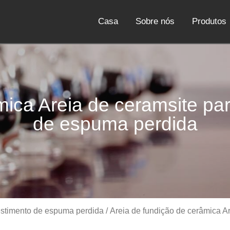
Casa
Sobre nós
Produtos
mica Areia de ceramsite par
de espuma perdida
vestimento de espuma perdida
/ Areia de fundição de cerâmica Ar