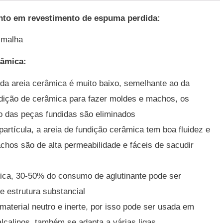
to em revestimento de espuma perdida:
 malha
râmica:
da areia cerâmica é muito baixo, semelhante ao da
dição de cerâmica para fazer moldes e machos, os
o das peças fundidas são eliminados
artícula, a areia de fundição cerâmica tem boa fluidez e
chos são de alta permeabilidade e fáceis de sacudir
ica, 30-50% do consumo de aglutinante pode ser
e estrutura substancial
material neutro e inerte, por isso pode ser usada em
alcalinos, também se adapta a várias ligas