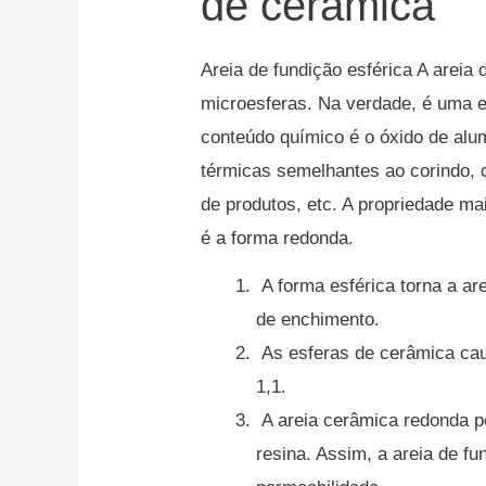
de cerâmica
Areia de fundição esférica A areia
microesferas.
Na verdade, é uma e
conteúdo químico é o óxido de alu
térmicas semelhantes ao corindo, c
de produtos, etc. A propriedade ma
é a forma redonda.
A forma esférica torna a ar
de enchimento.
As esferas de cerâmica ca
1,1.
A areia cerâmica redonda p
resina.
Assim, a areia de fu