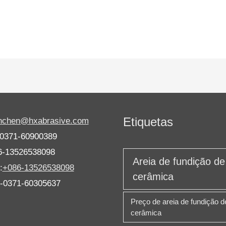
Etiquetas
anchen@hxabrasive.com
-0371-60900389
6-13526538098
Areia de fundição de
:
+086-13526538098
cerâmica
6-0371-60305637
Preço de areia de fundição d
cerâmica