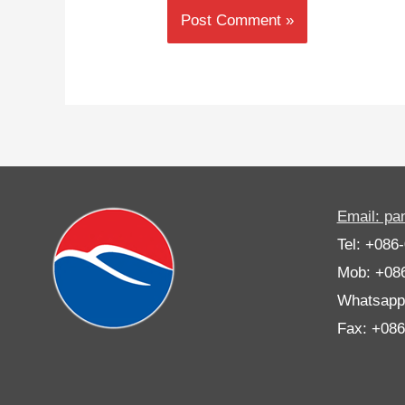
Email: p
Tel: +086
Mob: +08
Whatsapp
Fax: +08