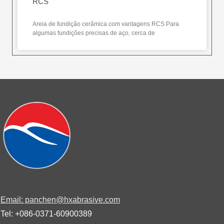
RCS
Areia de fundição cerâmica com vantagens RCS Para
algumas fundições precisas de aço, cerca de
Email: panchen@hxabrasive.com
Tel: +086-0371-60900389